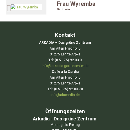
Frau Wyremba
Gärtnerin
Kontakt
ARKADIA – Das grüne Zentrum
Am Alten Friedhof 5
31275 Lehrte-Arpke
Tel: (0 51 75) 92 03-0
info@arkadia-gartencenter.de
Café à la Cardia
Am Alten Friedhof 5
31275 Lehrte-Arpke
Tel: (0 51 75) 92 03-70
info@alacardia.de
Öffnungszeiten
Arkadia - Das grüne Zentrum:
Montag bis Freitag