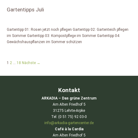
Gartentipps Juli
Gartentipp 01: Rosen jetzt noch pflegen Gartentipp 02: Gartenteich pflegen
im Sommer Gartentipp 03: Kompostpflege im Sommer Gartentipp 04:
Gewächshauspflanzen im Sommer schützen
1
2
…
18
Nächste →
Kontakt
ARKADIA – Das grüne Zentrum
Am Alten Friedhof 5
31275 Lehrte-Arpke
Tel: (0 51 75) 92 03-0
info@arkadia-gartencenter.de
Café à la Cardia
Am Alten Friedhof 5