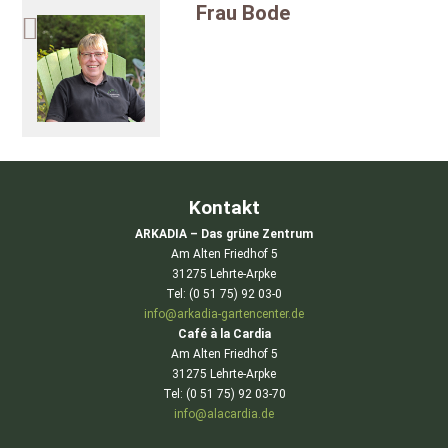
Frau Bode
Kontakt
ARKADIA – Das grüne Zentrum
Am Alten Friedhof 5
31275 Lehrte-Arpke
Tel: (0 51 75) 92 03-0
info@arkadia-gartencenter.de
Café à la Cardia
Am Alten Friedhof 5
31275 Lehrte-Arpke
Tel: (0 51 75) 92 03-70
info@alacardia.de